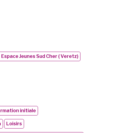
– Espace Jeunes Sud Cher ( Veretz)
rmation initiale
n
Loisirs