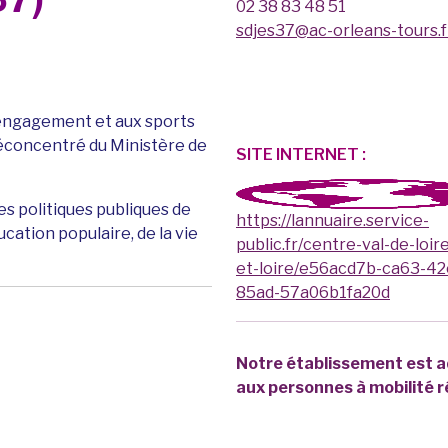
02 38 83 48 51
sdjes37@ac-orleans-tours.f
l'engagement et aux sports
déconcentré du Ministère de
SITE INTERNET :
es politiques publiques de
https://lannuaire.service-
ucation populaire, de la vie
public.fr/centre-val-de-loir
et-loire/e56acd7b-ca63-42
85ad-57a06b1fa20d
Notre établissement est 
aux personnes à mobilité r