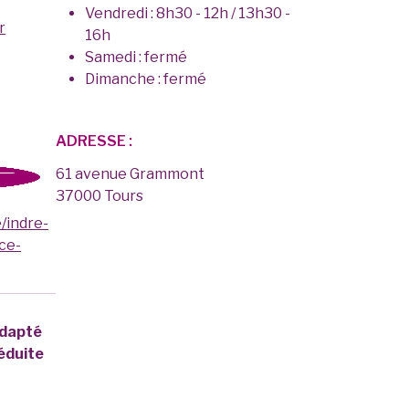
Vendredi : 8h30 - 12h / 13h30 -
r
16h
Samedi : fermé
Dimanche : fermé
ADRESSE :
61 avenue Grammont
37000 Tours
e/indre-
ce-
adapté
éduite