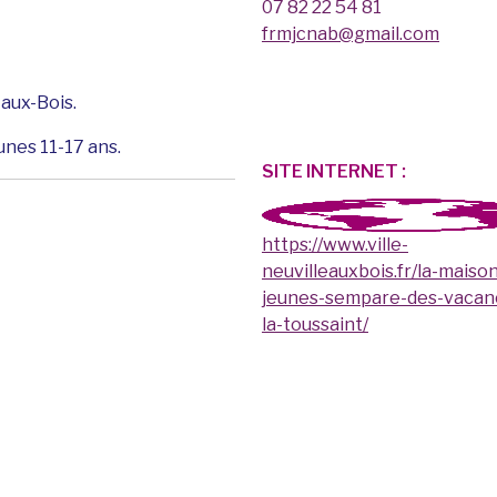
07 82 22 54 81
frmjcnab@gmail.com
aux-Bois.
unes 11-17 ans.
SITE INTERNET :
https://www.ville-
neuvilleauxbois.fr/la-maiso
jeunes-sempare-des-vacan
la-toussaint/