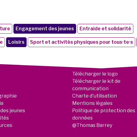
ture
Engagement des jeunes
Entraide et solidarité
le
Loisirs
Sport et activités physiques pour tous·te·s
Télécharger le logo
Télécharger le kit de
communication
graphie
Charte d'utilisation
da
Mentions légales
 des jeunes
Politique de protection des
ités
données
urces
@Thomas Barrey