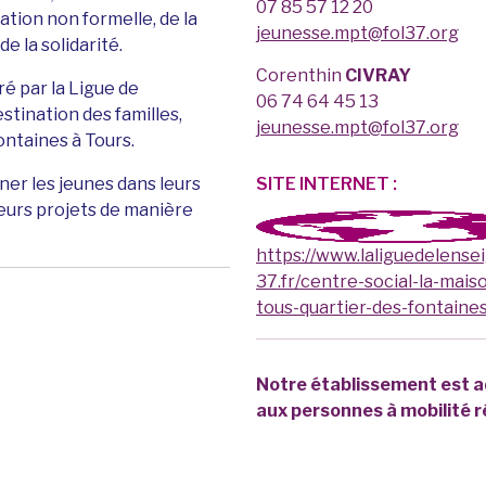
07 85 57 12 20
cation non formelle, de la
jeunesse.mpt@fol37.org
e la solidarité.
Corenthin
CIVRAY
é par la Ligue de
06 74 64 45 13
stination des familles,
jeunesse.mpt@fol37.org
ontaines à Tours.
er les jeunes dans leurs
SITE INTERNET :
s leurs projets de manière
https://www.laliguedelens
37.fr/centre-social-la-mais
tous-quartier-des-fontaines
Notre établissement est 
aux personnes à mobilité r