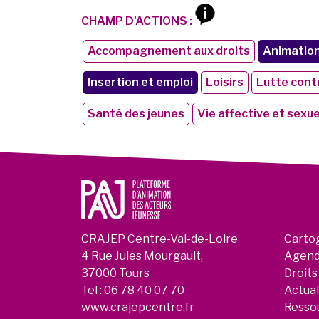
CHAMP D'ACTIONS :
Accompagnement aux droits
Animation 
Insertion et emploi
Loisirs
Lutte contr
Santé des jeunes
Vie affective et sexue
CRAJEP Centre-Val-de-Loire
Carto
4 Rue Jules Mourgault,
Agen
37000 Tours
Droits
Tel :
06 78 40 07 70
Actual
www.crajepcentre.fr
Resso