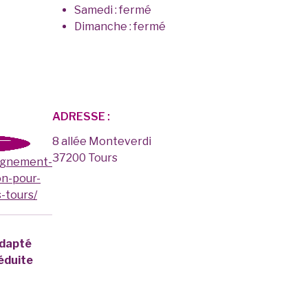
Samedi : fermé
Dimanche : fermé
ADRESSE :
8 allée Monteverdi
37200 Tours
eignement-
on-pour-
-tours/
adapté
éduite