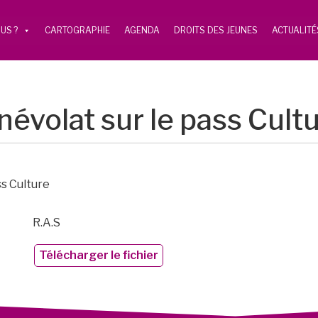
US ?
CARTOGRAPHIE
AGENDA
DROITS DES JEUNES
ACTUALITÉ
volat sur le pass Cult
s Culture
R.A.S
Télécharger le fichier