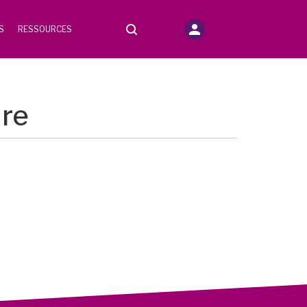
S
RESSOURCES
ure