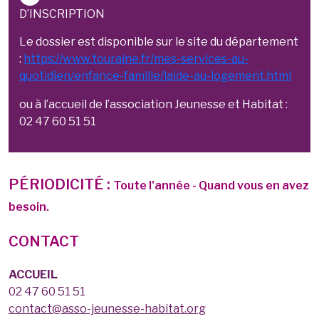
D’INSCRIPTION
Le dossier est disponible sur le site du département
:
https://www.touraine.fr/mes-services-au-
quotidien/enfance-famille/laide-au-logement.html
ou à l’accueil de l’association Jeunesse et Habitat :
02 47 60 51 51
PÉRIODICITÉ :
Toute l'année - Quand vous en avez
besoin.
CONTACT
ACCUEIL
02 47 60 51 51
contact@asso-jeunesse-habitat.org